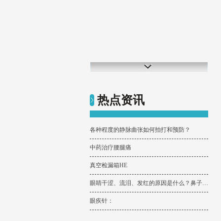
热点资讯
各种程度的静脉曲张如何拍打和预防？
中药治疗腰腿痛
真空检漏箱HE
眼睛干涩、流泪、发红的原因是什么？鼻子发红、出血、嗅觉不灵又是什么原因？中医能告诉你，这些问题都是咋
眼疾针：