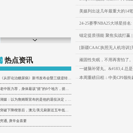
美媒列出这几年最重大的14笔
24-25赛季NBA25大球星排
锚定提质强能 聚焦实战打赢 
[新疆CAAC执照无人机培
热点资讯
顽固性失眠，不用再害怕了。&#1
一健脑补肾丸。&#183;4.
本周重磅日程：中美CPI领
《从肝论治糖尿病》新书发布会暨三级逆转专题论坛在山东泰安成功举办_理论_杨波
老中医力荐，身体最该“搓”的6个地方，搓出益寿体质
湖媒：以为詹姆斯宣布的是他的退役决定，差点心脏骤停了
突破下降楔形后，澳元/美元刷新近五年低点，超卖信号随之而来
穷通, 庚辛金喜要