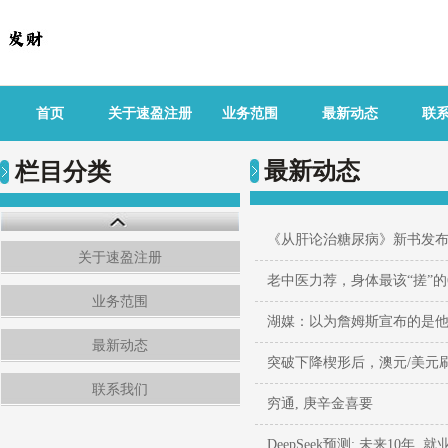
首页
关于速盈注册
业务范围
最新动态
联
最新动态
栏目分类
《从肝论治糖尿病》新书发布
关于速盈注册
老中医力荐，身体最该“搓”
业务范围
湖媒：以为詹姆斯宣布的是
最新动态
突破下降楔形后，澳元/美元
联系我们
穷通, 庚辛金喜要
DeepSeek预测: 未来10年,