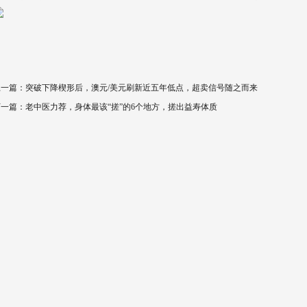
上一篇：
突破下降楔形后，澳元/美元刷新近五年低点，超卖信号随之而来
下一篇：
老中医力荐，身体最该“搓”的6个地方，搓出益寿体质