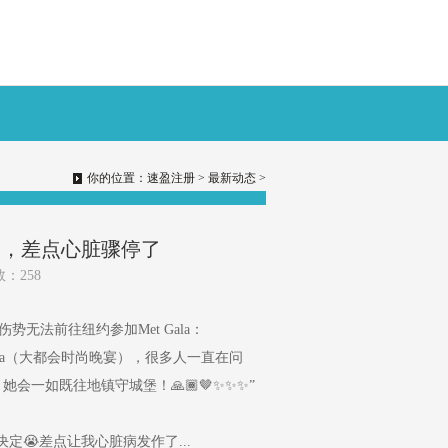
你的位置：
速盈注册
>
最新动态
>
定，差点心脏骤停了
数：258
无法前往纽约参加Met Gala：
ala（大都会时尚晚宴），很多人一直在问
一如既往地镇守城堡！🙏🏾🤎✨✨✨”
定😭差点让我心脏病发作了...