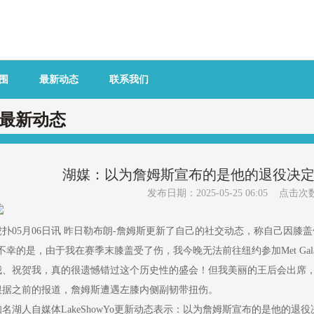
围
最新动态
联系我们
最新动态
湖媒：以为詹姆斯宣布的是他的退役决
发布日期：2025-05-25 06:05 点击次
虎扑05月06日讯 昨日勒布朗-詹姆斯更新了自己的社交动态，称自己因膝盖伤势
“不幸的是，由于我在赛季末膝盖受了伤，我今晚无法前往纽约参加Met G
我、祝贺我，真的很遗憾错过这个历史性的盛会！但我美丽的王后会出席，她会
根据之前的报道，詹姆斯遭遇左膝内侧副韧带扭伤。
知名湖人自媒体LakeShowYo更新动态表示：以为詹姆斯宣布的是他的退役决