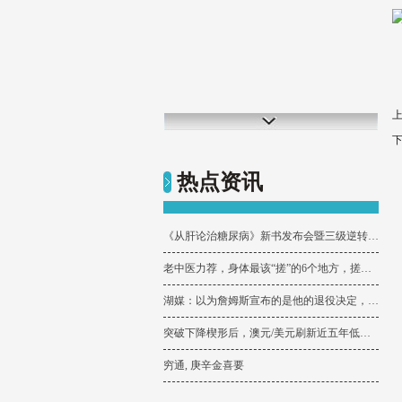
热点资讯
《从肝论治糖尿病》新书发布会暨三级逆转专题论坛在山东泰安成功举办_理论_杨波
老中医力荐，身体最该“搓”的6个地方，搓出益寿体质
湖媒：以为詹姆斯宣布的是他的退役决定，差点心脏骤停了
突破下降楔形后，澳元/美元刷新近五年低点，超卖信号随之而来
穷通, 庚辛金喜要