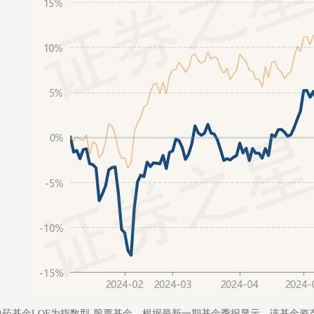
中药基金LOF为指数型-股票基金，根据最新一期基金季报显示，该基金资产