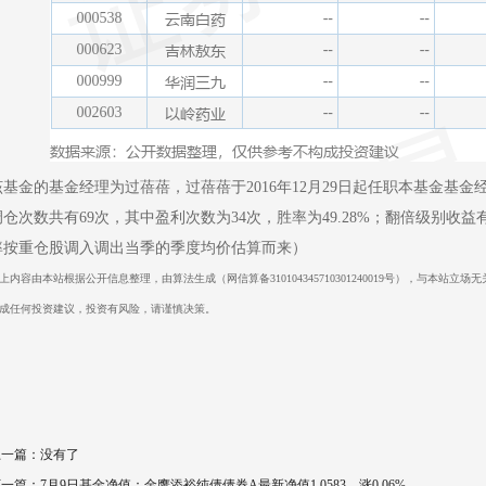
该基金的基金经理为过蓓蓓，过蓓蓓于2016年12月29日起任职本基金基金
调仓次数共有69次，其中盈利次数为34次，胜率为49.28%；翻倍级别收益
率按重仓股调入调出当季的季度均价估算而来）
上内容由本站根据公开信息整理，由算法生成（网信算备310104345710301240019号），与本
成任何投资建议，投资有风险，请谨慎决策。
上一篇：没有了
下一篇：
7月9日基金净值：金鹰添裕纯债债券A最新净值1.0583，涨0.06%