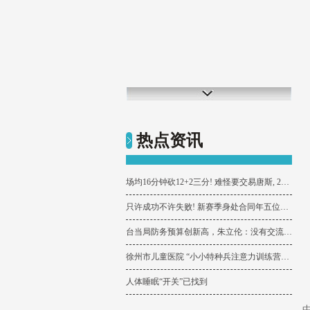
热点资讯
场均16分钟砍12+2三分! 难怪要交易唐斯, 25岁才1290万完美取代他
只许成功不许失败! 新赛季身处合同年五位球星, 湖人两旧将在列
台当局防务预算创新高，朱立伦：没有交流对话，无法确保台湾安全
徐州市儿童医院 “小小特种兵注意力训练营”圆满结营
人体睡眠“开关”已找到