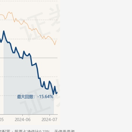
配置：股票占净值比0.23%，无债券类资