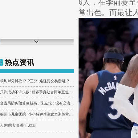
6人，在季前赛至
常出色。而最让
热点资讯
场均16分钟砍12+2三分! 难怪要交易唐斯, 25岁才1290万完美取代他
只许成功不许失败! 新赛季身处合同年五位球星, 湖人两旧将在列
台当局防务预算创新高，朱立伦：没有交流对话，无法确保台湾安全
徐州市儿童医院 “小小特种兵注意力训练营”圆满结营
人体睡眠“开关”已找到